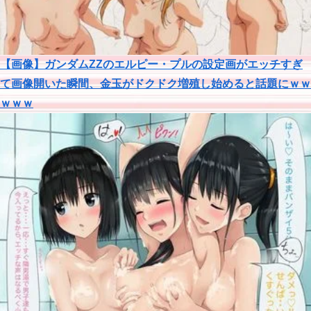
【画像】ガンダムΖΖのエルピー・プルの設定画がエッチすぎ
て画像開いた瞬間、金玉がドクドク増殖し始めると話題にｗｗ
ｗｗｗ