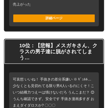
売上がった
詳細ページ
10位：【悲報】メスガキさん、ク
ラスの男子達に脱がされてしま
う…
可哀想 いいね！ 手抜きの差分系嫌い ※ ｷﾞｭﾙﾙ…
少なくとも見切れてる限り男4人いるのにくそ！こ
いつ結構力つえーは情けないだろ うんこまだ？ 😊
うんち確認できず。安全です 手抜き漫画多すぎ お
まえダイダロスか? 〇〇〇