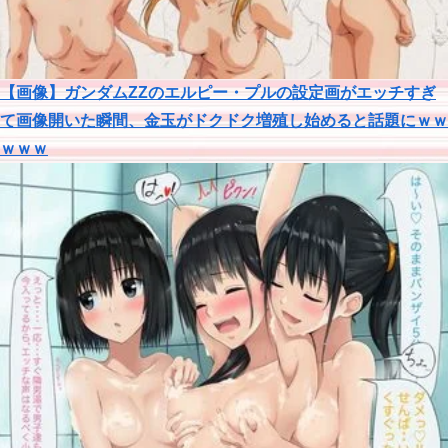
【画像】ガンダムΖΖのエルピー・プルの設定画がエッチすぎ
て画像開いた瞬間、金玉がドクドク増殖し始めると話題にｗｗ
ｗｗｗ