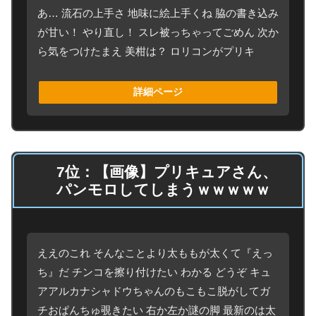
あ… 流石の上手さ 地味に絵上手くね 脇の書き込み
が甘い！ やり直し！ スレ被っちゃってごめん 次か
ら気をつけたまえ 美柑は？ ロリコンがプリキ
詳細ページ
7位：【画像】プリキュアさん、
パンモロしてしまうｗｗｗｗｗ
ええのこれ そんなことより太ももが太くて『えっ
ち』だ チンコを擦り付けたい わかる どうぞ キュ
アアルカナシャドウちゃんのもこもこ脱がしてガ
チおぱんちゅ覗きたい 右か左か謎の脚 最新のは太