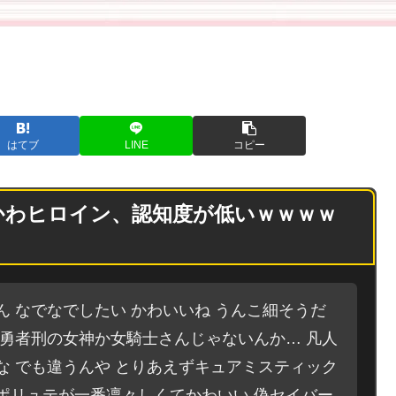
ぎて画像開いた瞬間、金玉が
ドクドク増殖し始めると話題
にｗｗｗｗｗ
はてブ
LINE
コピー
かわヒロイン、認知度が低いｗｗｗｗ
ん なでなでしたい かわいいね うんこ細そうだ
 勇者刑の女神か女騎士さんじゃないんか… 凡人
な でも違うんや とりあえずキュアミスティック
ポリュテが一番凛々しくてかわいい 偽セイバー