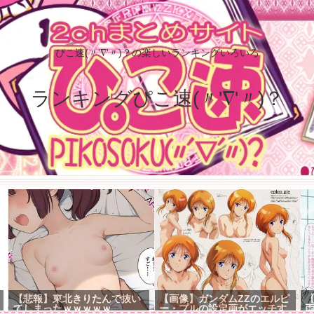
ぴこ速(〃'∇'〃)？の楽しいランキングいろいろ
ランキングぴこ速(〃'∇'〃)？
【悲報】東北きりたんで抜い
【画像】ガンダムΖΖのエルピ
てしまったｗｗｗｗｗ
ー・プルの設定画がエッチす