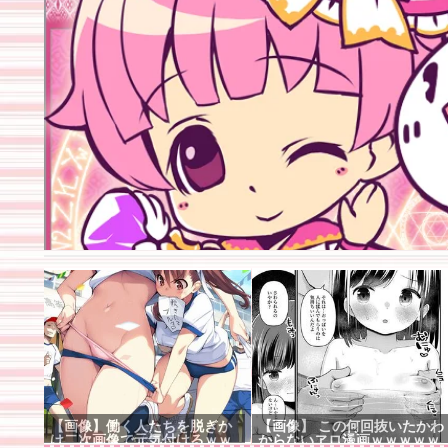
【画像】働く人たちを脱ぎか
【画像】 この何回抜いたかわ
け二次画像で元気付けるｗｗ
からないヱロ漫画ｗｗｗｗｗ