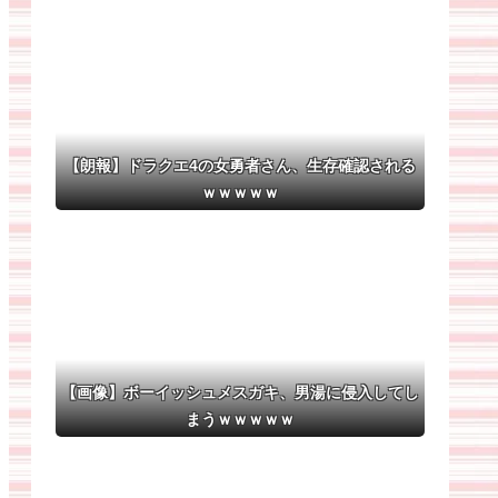
【朗報】ドラクエ4の女勇者さん、生存確認される
ｗｗｗｗｗ
【画像】ボーイッシュメスガキ、男湯に侵入してし
まうｗｗｗｗｗ