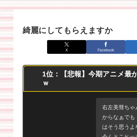
ｗｗｗ
綺麗にしてもらえますか
X
Facebook
1位：【悲報】今期アニメ最
ｗ
右左美彗ちゃ
からなぁでも
はそう思うよ
今んとこヒッ