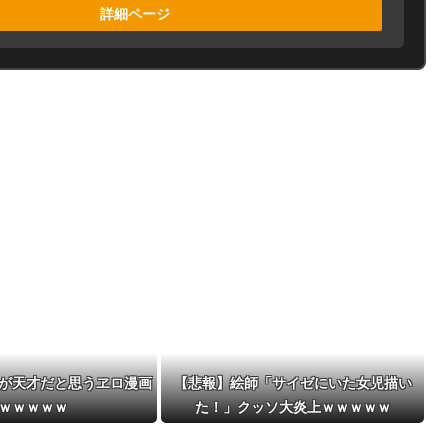
詳細ページ
が天才だと思うヱロ漫画
【悲報】絵師「サイゼにいた女児描い
ｗｗｗｗｗ
た！」クッソ大炎上ｗｗｗｗｗ