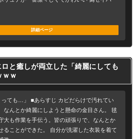
詳細ページ
ヱロと癒しが両立した「綺麗にしても
ｗｗｗ
とっても…」 ■あらすじ カビだらけで汚れてい
、なんとか綺麗にしようと懸命の金目さん。 毬
守大も作業を手伝う。皆の頑張りで、なんとか
せることができた。 自分が洗濯した衣装を着て