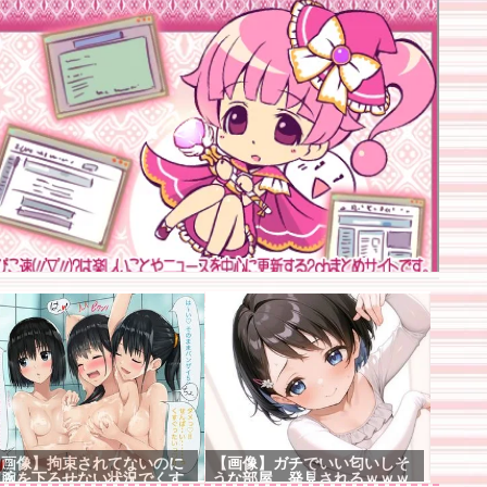
【画像】拘束されてないのに
【画像】ガチでいい匂いしそ
両腕を下ろせない状況でくす
うな部屋、発見されるｗｗｗ