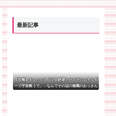
ぐり責めに遭う女の子のイラ
ストが欲しいんだがｗｗ
最新記事
【悲報】キュゥべえ「少女絶望させてそのエネルギ
ーで宇宙救うで」→なんでその辺の無職のおっさん
じゃだめなの？ｗｗｗｗｗ