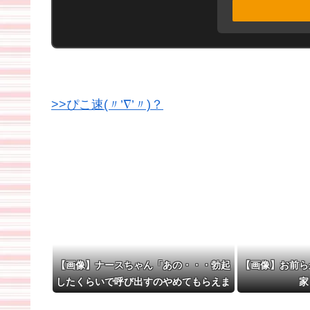
>>ぴこ速(〃’∇’〃)？
【画像】ナースちゃん「あの・・・勃起
【画像】お前ら
したくらいで呼び出すのやめてもらえま
家
せんか？💢💢」